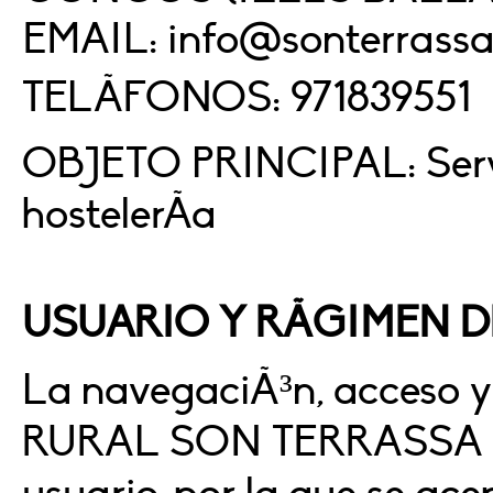
EMAIL: info@sonterrass
TELÃFONOS: 971839551
OBJETO PRINCIPAL: Servi
hostelerÃ­a
USUARIO Y RÃGIMEN 
La navegaciÃ³n, acceso y
RURAL SON TERRASSA SL 